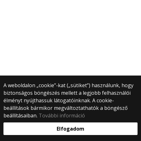
A weboldalon „cookie”-kat („sütiket”) használunk, hogy
biztonságos böngészés mellett a legjobb felhasználói
élményt nyújthassuk látogatóinknak. A cookie-
beállítások bármikor megváltoztathatók a böngésző
beállításaiban.
További információ
Elfogadom