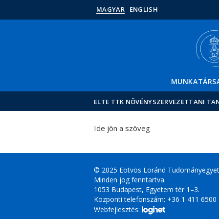
MAGYAR
ENGLISH
MUNKATÁRS
ELTE TTK NÖVÉNYSZERVEZETTANI TA
Ide jön a szöveg
© 2025 Eötvös Loránd Tudományegye
Minden jog fenntartva.
1053 Budapest, Egyetem tér 1–3.
Központi telefonszám: +36 1 411 6500
Webfejlesztés: